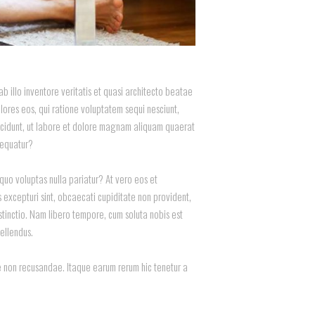
 illo inventore veritatis et quasi architecto beatae
lores eos, qui ratione voluptatem sequi nesciunt,
incidunt, ut labore et dolore magnam aliquam quaerat
sequatur?
 quo voluptas nulla pariatur? At vero eos et
 excepturi sint, obcaecati cupiditate non provident,
istinctio. Nam libero tempore, cum soluta nobis est
ellendus.
ae non recusandae. Itaque earum rerum hic tenetur a