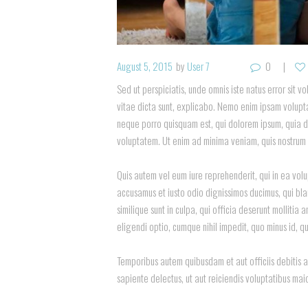
August 5, 2015
by
User 7
0
Sed ut perspiciatis, unde omnis iste natus error sit
vitae dicta sunt, explicabo. Nemo enim ipsam volupta
neque porro quisquam est, qui dolorem ipsum, quia d
voluptatem. Ut enim ad minima veniam, quis nostrum 
Quis autem vel eum iure reprehenderit, qui in ea volu
accusamus et iusto odio dignissimos ducimus, qui bla
similique sunt in culpa, qui officia deserunt mollitia
eligendi optio, cumque nihil impedit, quo minus id,
Temporibus autem quibusdam et aut officiis debitis a
sapiente delectus, ut aut reiciendis voluptatibus mai