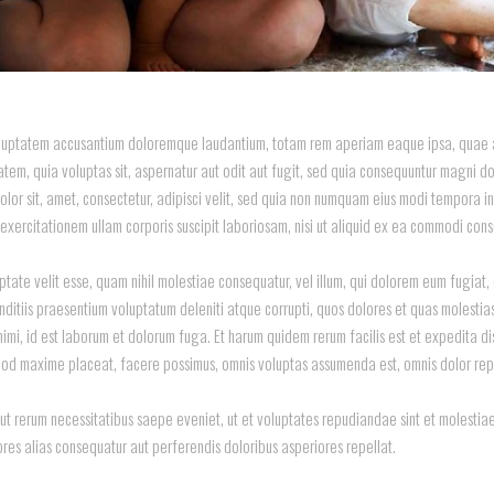
 voluptatem accusantium doloremque laudantium, totam rem aperiam eaque ipsa, quae ab
tem, quia voluptas sit, aspernatur aut odit aut fugit, sed quia consequuntur magni do
olor sit, amet, consectetur, adipisci velit, sed quia non numquam eius modi tempora 
exercitationem ullam corporis suscipit laboriosam, nisi ut aliquid ex ea commodi con
ptate velit esse, quam nihil molestiae consequatur, vel illum, qui dolorem eum fugiat,
nditiis praesentium voluptatum deleniti atque corrupti, quos dolores et quas molestias
 animi, id est laborum et dolorum fuga. Et harum quidem rerum facilis est et expedita d
 quod maxime placeat, facere possimus, omnis voluptas assumenda est, omnis dolor rep
ut rerum necessitatibus saepe eveniet, ut et voluptates repudiandae sint et molesti
ores alias consequatur aut perferendis doloribus asperiores repellat.